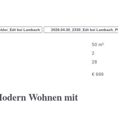
older_Edt bei Lambach
2026.04.30_2330_Edt bei Lambach_Pr
50 m²
2
28
€
699
Modern Wohnen mit