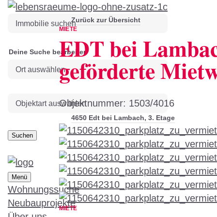
Zurück zur Übersicht
MIETE
EDT bei Lambac
Deine Suche bearbeiten
geförderte Miet
Objektnummer: 1503/4016
4650 Edt bei Lambach, 3. Etage
Suchen
Menü
Wohnungssuche
Neubauprojekte
MIETE
Über uns