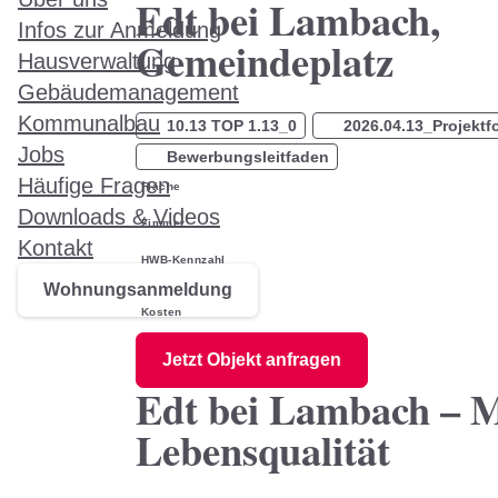
Edt bei Lambach,
Infos zur Anmeldung
Gemeindeplatz
Hausverwaltung
Gebäudemanagement
Kommunalbau
10.13 TOP 1.13_0
2026.04.13_Projektf
Jobs
Bewerbungsleitfaden
Häufige Fragen
Fläche
Downloads & Videos
Zimmer
Kontakt
HWB-Kennzahl
Wohnungsanmeldung
Kosten
Jetzt Objekt anfragen
Edt bei Lambach – 
Lebensqualität