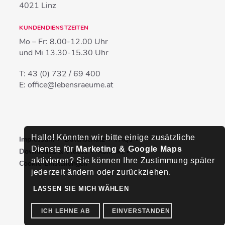
4021
Linz
KUNDENDIENSTZEITEN
Mo – Fr:
8.00-12.00 Uhr
und Mi
13.30-15.30 Uhr
T:
43 (0) 732 / 69 400
E:
office@lebensraeume.at
Hallo! Könnten wir bitte einige zusätzliche
Impressum
Datenschutz
FAQs
Dienste für
Marketing & Google Maps
Downloads & Videos
Kontakt
aktivieren? Sie können Ihre Zustimmung später
Cookie-Einstellungen
jederzeit ändern oder zurückziehen.
LASSEN SIE MICH WÄHLEN
ICH LEHNE AB
EINVERSTANDEN