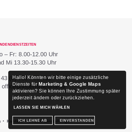
NDENDIENSTZEITEN
 – Fr:
8.00-12.00 Uhr
nd Mi
13.30-15.30 Uhr
Hallo! Könnten wir bitte einige zusätzliche
:
43 (0) 732 / 69 400
Dienste für
Marketing & Google Maps
:
office@lebensraeume.at
aktivieren? Sie können Ihre Zustimmung später
jederzeit ändern oder zurückziehen.
LASSEN SIE MICH WÄHLEN
ICH LEHNE AB
EINVERSTANDEN
s
Kontakt
Cookie-Einstellungen