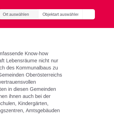
ereich
 umfassende Know-how
t Lebensräume nicht nur
ich des Kommunalbaus zu
n Gemeinden Oberösterreichs
 vertrauensvollen
hten in diesen Gemeinden
hen ihnen auch bei der
chulen, Kindergärten,
ungszentren, Amtsgebäuden