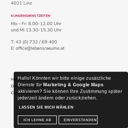
4021
Linz
KUNDENDIENSTZEITEN
Mo – Fr:
8.00-12.00 Uhr
und Mi
13.30-15.30 Uhr
T:
43 (0) 732 / 69 400
E:
office@lebensraeume.at
Hallo! Könnten wir bitte einige zusätzliche
Impressum
Datenschutz
FAQs
Dienste für
Marketing & Google Maps
Downloads & Videos
Kontakt
aktivieren? Sie können Ihre Zustimmung später
Cookie-Einstellungen
jederzeit ändern oder zurückziehen.
LASSEN SIE MICH WÄHLEN
ICH LEHNE AB
EINVERSTANDEN