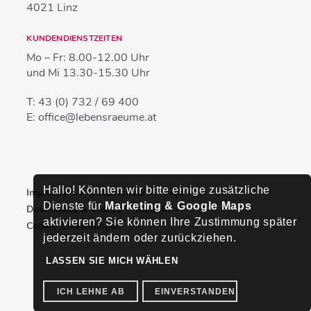
4021
Linz
KUNDENDIENSTZEITEN
Mo – Fr:
8.00-12.00 Uhr
und Mi
13.30-15.30 Uhr
T:
43 (0) 732 / 69 400
E:
office@lebensraeume.at
Hallo! Könnten wir bitte einige zusätzliche
Impressum
Datenschutz
FAQs
Dienste für
Marketing & Google Maps
Downloads & Videos
Kontakt
aktivieren? Sie können Ihre Zustimmung später
Cookie-Einstellungen
jederzeit ändern oder zurückziehen.
LASSEN SIE MICH WÄHLEN
ICH LEHNE AB
EINVERSTANDEN