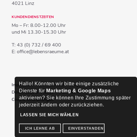
4021
Linz
KUNDENDIENSTZEITEN
Mo – Fr:
8.00-12.00 Uhr
und Mi
13.30-15.30 Uhr
T:
43 (0) 732 / 69 400
E:
office@lebensraeume.at
Hallo! Könnten wir bitte einige zusätzliche
Impressum
Datenschutz
FAQs
Dienste für
Marketing & Google Maps
Downloads & Videos
Kontakt
aktivieren? Sie können Ihre Zustimmung später
Cookie-Einstellungen
jederzeit ändern oder zurückziehen.
LASSEN SIE MICH WÄHLEN
ICH LEHNE AB
EINVERSTANDEN