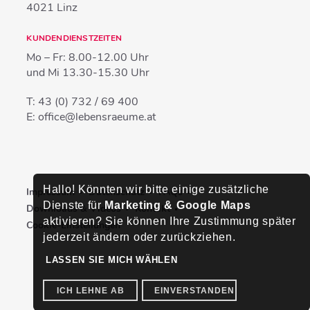
4021
Linz
KUNDENDIENSTZEITEN
Mo – Fr:
8.00-12.00 Uhr
und Mi
13.30-15.30 Uhr
T:
43 (0) 732 / 69 400
E:
office@lebensraeume.at
Hallo! Könnten wir bitte einige zusätzliche
Impressum
Datenschutz
FAQs
Dienste für
Marketing & Google Maps
Downloads & Videos
Kontakt
aktivieren? Sie können Ihre Zustimmung später
Cookie-Einstellungen
jederzeit ändern oder zurückziehen.
LASSEN SIE MICH WÄHLEN
ICH LEHNE AB
EINVERSTANDEN