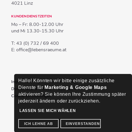
4021
Linz
KUNDENDIENSTZEITEN
Mo – Fr:
8.00-12.00 Uhr
und Mi
13.30-15.30 Uhr
T:
43 (0) 732 / 69 400
E:
office@lebensraeume.at
Hallo! Könnten wir bitte einige zusätzliche
Impressum
Datenschutz
FAQs
Dienste für
Marketing & Google Maps
Downloads & Videos
Kontakt
aktivieren? Sie können Ihre Zustimmung später
Cookie-Einstellungen
jederzeit ändern oder zurückziehen.
LASSEN SIE MICH WÄHLEN
ICH LEHNE AB
EINVERSTANDEN