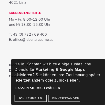
4021
Linz
KUNDENDIENSTZEITEN
Mo – Fr:
8.00-12.00 Uhr
und Mi
13.30-15.30 Uhr
T:
43 (0) 732 / 69 400
E:
office@lebensraeume.at
Hallo! Könnten wir bitte einige zusätzliche
Impressum
Datenschutz
FAQs
Dienste für
Marketing & Google Maps
Downloads & Videos
Kontakt
aktivieren? Sie können Ihre Zustimmung später
Cookie-Einstellungen
jederzeit ändern oder zurückziehen.
LASSEN SIE MICH WÄHLEN
ICH LEHNE AB
EINVERSTANDEN