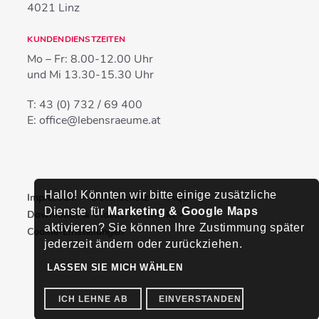
4021
Linz
KUNDENDIENSTZEITEN
Mo – Fr:
8.00-12.00 Uhr
und Mi
13.30-15.30 Uhr
T:
43 (0) 732 / 69 400
E:
office@lebensraeume.at
Hallo! Könnten wir bitte einige zusätzliche
Impressum
Datenschutz
FAQs
Dienste für
Marketing & Google Maps
Downloads & Videos
Kontakt
aktivieren? Sie können Ihre Zustimmung später
Cookie-Einstellungen
jederzeit ändern oder zurückziehen.
LASSEN SIE MICH WÄHLEN
ICH LEHNE AB
EINVERSTANDEN