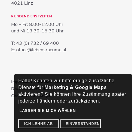
4021
Linz
KUNDENDIENSTZEITEN
Mo – Fr:
8.00-12.00 Uhr
und Mi
13.30-15.30 Uhr
T:
43 (0) 732 / 69 400
E:
office@lebensraeume.at
Hallo! Könnten wir bitte einige zusätzliche
Impressum
Datenschutz
FAQs
Dienste für
Marketing & Google Maps
Downloads & Videos
Kontakt
aktivieren? Sie können Ihre Zustimmung später
Cookie-Einstellungen
jederzeit ändern oder zurückziehen.
LASSEN SIE MICH WÄHLEN
ICH LEHNE AB
EINVERSTANDEN