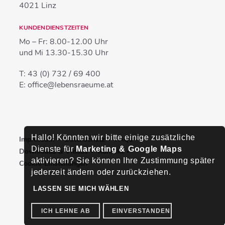
4021
Linz
KUNDENDIENSTZEITEN
Mo – Fr:
8.00-12.00 Uhr
und Mi
13.30-15.30 Uhr
T:
43 (0) 732 / 69 400
E:
office@lebensraeume.at
Hallo! Könnten wir bitte einige zusätzliche
Impressum
Datenschutz
FAQs
Dienste für
Marketing & Google Maps
Downloads & Videos
Kontakt
aktivieren? Sie können Ihre Zustimmung später
Cookie-Einstellungen
jederzeit ändern oder zurückziehen.
LASSEN SIE MICH WÄHLEN
ICH LEHNE AB
EINVERSTANDEN