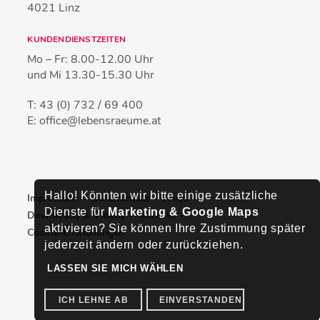
4021
Linz
KUNDENDIENSTZEITEN
Mo – Fr:
8.00-12.00 Uhr
und Mi
13.30-15.30 Uhr
T:
43 (0) 732 / 69 400
E:
office@lebensraeume.at
Hallo! Könnten wir bitte einige zusätzliche
Impressum
Datenschutz
FAQs
Dienste für
Marketing & Google Maps
Downloads & Videos
Kontakt
aktivieren? Sie können Ihre Zustimmung später
Cookie-Einstellungen
jederzeit ändern oder zurückziehen.
LASSEN SIE MICH WÄHLEN
ICH LEHNE AB
EINVERSTANDEN