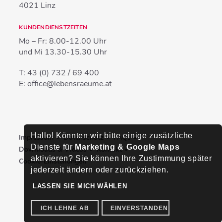
4021
Linz
KUNDENDIENSTZEITEN
Mo – Fr:
8.00-12.00 Uhr
und Mi
13.30-15.30 Uhr
T:
43 (0) 732 / 69 400
E:
office@lebensraeume.at
Hallo! Könnten wir bitte einige zusätzliche
Impressum
Datenschutz
FAQs
Dienste für
Marketing & Google Maps
Downloads & Videos
Kontakt
aktivieren? Sie können Ihre Zustimmung später
Cookie-Einstellungen
jederzeit ändern oder zurückziehen.
LASSEN SIE MICH WÄHLEN
ICH LEHNE AB
EINVERSTANDEN