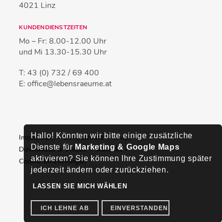
4021
Linz
KUNDENDIENSTZEITEN
Mo – Fr:
8.00-12.00 Uhr
und Mi
13.30-15.30 Uhr
T:
43 (0) 732 / 69 400
E:
office@lebensraeume.at
Hallo! Könnten wir bitte einige zusätzliche
Impressum
Datenschutz
FAQs
Dienste für
Marketing & Google Maps
Downloads & Videos
Kontakt
aktivieren? Sie können Ihre Zustimmung später
Cookie-Einstellungen
jederzeit ändern oder zurückziehen.
LASSEN SIE MICH WÄHLEN
ICH LEHNE AB
EINVERSTANDEN