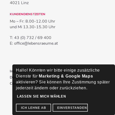
4021
Linz
KUNDENDIENSTZEITEN
Mo – Fr:
8.00-12.00 Uhr
und Mi
13.30-15.30 Uhr
T:
43 (0) 732 / 69 400
E:
office@lebensraeume.at
Hallo! Könnten wir bitte einige zusätzliche
Impressum
Datenschutz
FAQs
Dienste für
Marketing & Google Maps
Downloads & Videos
Kontakt
aktivieren? Sie können Ihre Zustimmung später
Cookie-Einstellungen
jederzeit ändern oder zurückziehen.
LASSEN SIE MICH WÄHLEN
ICH LEHNE AB
EINVERSTANDEN