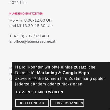
4021
Linz
KUNDENDIENSTZEITEN
Mo – Fr:
8.00-12.00 Uhr
und Mi
13.30-15.30 Uhr
T:
43 (0) 732 / 69 400
E:
office@lebensraeume.at
Hallo! Könnten wir bitte einige zusätzliche
Impressum
Datenschutz
FAQs
Dienste für
Marketing & Google Maps
Downloads & Videos
Kontakt
aktivieren? Sie können Ihre Zustimmung später
Cookie-Einstellungen
jederzeit ändern oder zurückziehen.
LASSEN SIE MICH WÄHLEN
ICH LEHNE AB
EINVERSTANDEN