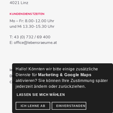
4021
Linz
KUNDENDIENSTZEITEN
Mo – Fr:
8.00-12.00 Uhr
und Mi
13.30-15.30 Uhr
T:
43 (0) 732 / 69 400
E:
office@lebensraeume.at
Hallo! Könnten wir bitte einige zusätzliche
Impressum
Datenschutz
FAQs
Dienste für
Marketing & Google Maps
Downloads & Videos
Kontakt
aktivieren? Sie können Ihre Zustimmung später
Cookie-Einstellungen
jederzeit ändern oder zurückziehen.
LASSEN SIE MICH WÄHLEN
ICH LEHNE AB
EINVERSTANDEN