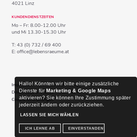
4021
Linz
KUNDENDIENSTZEITEN
Mo – Fr:
8.00-12.00 Uhr
und Mi
13.30-15.30 Uhr
T:
43 (0) 732 / 69 400
E:
office@lebensraeume.at
Hallo! Könnten wir bitte einige zusätzliche
Impressum
Datenschutz
FAQs
Dienste für
Marketing & Google Maps
Downloads & Videos
Kontakt
aktivieren? Sie können Ihre Zustimmung später
Cookie-Einstellungen
jederzeit ändern oder zurückziehen.
LASSEN SIE MICH WÄHLEN
ICH LEHNE AB
EINVERSTANDEN