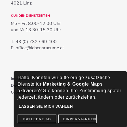
4021
Linz
KUNDENDIENSTZEITEN
Mo – Fr:
8.00-12.00 Uhr
und Mi
13.30-15.30 Uhr
T:
43 (0) 732 / 69 400
E:
office@lebensraeume.at
Hallo! Könnten wir bitte einige zusätzliche
Impressum
Datenschutz
FAQs
Dienste für
Marketing & Google Maps
Downloads & Videos
Kontakt
aktivieren? Sie können Ihre Zustimmung später
Cookie-Einstellungen
jederzeit ändern oder zurückziehen.
LASSEN SIE MICH WÄHLEN
ICH LEHNE AB
EINVERSTANDEN