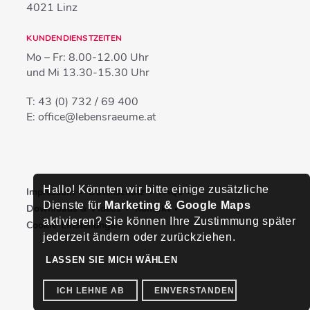
4021
Linz
KUNDENDIENSTZEITEN
Mo – Fr:
8.00-12.00 Uhr
und Mi
13.30-15.30 Uhr
T:
43 (0) 732 / 69 400
E:
office@lebensraeume.at
Hallo! Könnten wir bitte einige zusätzliche
Impressum
Datenschutz
FAQs
Dienste für
Marketing & Google Maps
Downloads & Videos
Kontakt
aktivieren? Sie können Ihre Zustimmung später
Cookie-Einstellungen
jederzeit ändern oder zurückziehen.
LASSEN SIE MICH WÄHLEN
ICH LEHNE AB
EINVERSTANDEN