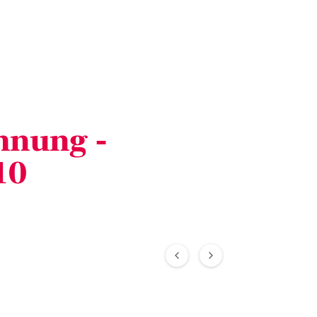
nung -
10