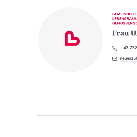
GEMEINNÜT
LEBENSRÄUM
GENOSSENSC
Frau U
+ 43 732
neueszu