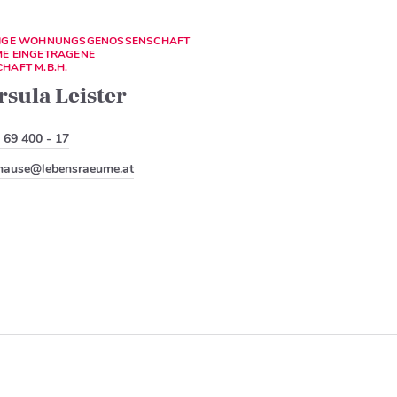
ZIGE WOHNUNGSGENOSSENSCHAFT
E EINGETRAGENE
HAFT M.B.H.
rsula Leister
 69 400 - 17
hause@lebensraeume.at