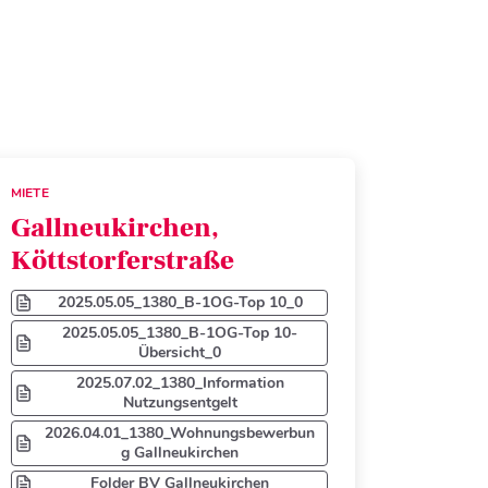
MIETE
Gallneukirchen,
Köttstorferstraße
2025.05.05_1380_B-1OG-Top 10_0
2025.05.05_1380_B-1OG-Top 10-
Übersicht_0
2025.07.02_1380_Information
Nutzungsentgelt
2026.04.01_1380_Wohnungsbewerbun
g Gallneukirchen
Folder BV Gallneukirchen