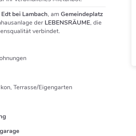
n
Edt bei Lambach
, am
Gemeindeplatz
nhausanlage der
LEBENSRÄUME
, die
nsqualität verbindet.
wohnungen
lkon, Terrasse/Eigengarten
ng
efgarage